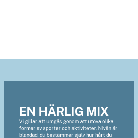
KLUBB ERFATOR
Vi vet att bra gemenskap också byggs utanför
kontoret.
EN HÄRLIG MIX
Vi gillar att umgås genom att utöva olika
former av sporter och aktiviteter. Nivån är
blandad, du bestämmer själv hur hårt du